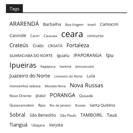
Tags
ARARENDÁ
Barbalha
Camocim
Boa Viagem
brasil
ceara
Canindé
concurso
Cariri
Caucaia
Crateús
Fortaleza
Crato
CROATÁ
Ipu
IPAPORANGA
Iguatu
GUARACIABA DO NORTE
Ipueiras
Itapipoca
Itarema
Jericoacoara
Juazeiro do Norte
Lula
Limoeiro do Norte
Nova Russas
monsenhor tabosa
Morada Nova
PORANGA
piaui
Novo Oriente
Quixadá
Santa Quitéria
Quixeramobim
Raio
Rio de Janeiro
Russas
Sobral
TAMBORIL
Tauá
São Benedito
São Paulo
Tianguá
Varjota
Ubajara