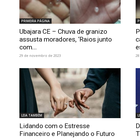
PRIMEIRA PÁGINA
P
Ubajara CE – Chuva de granizo
P
assusta moradores, ‘Raios junto
c
com...
e
29 de novembro de 2023
28
LEIA TAMBÉM
L
Lidando com o Estresse
D
Financeiro e Planejando o Futuro
T