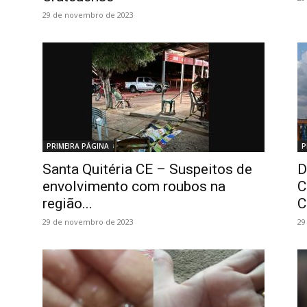
29 de novembro de 2023
PRIMEIRA PÁGINA
P
Santa Quitéria CE – Suspeitos de
D
envolvimento com roubos na
C
região...
C
29 de novembro de 2023
29