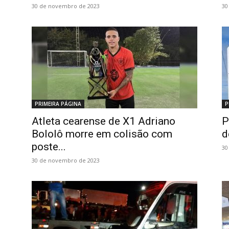
30 de novembro de 2023
30
PRIMEIRA PÁGINA
P
Atleta cearense de X1 Adriano
P
Bololô morre em colisão com
d
poste...
30
30 de novembro de 2023