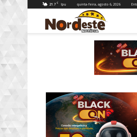
C
21.7
quinta-feira, agosto 6, 2026
Ent
Ipu
Nordeste
Notícia