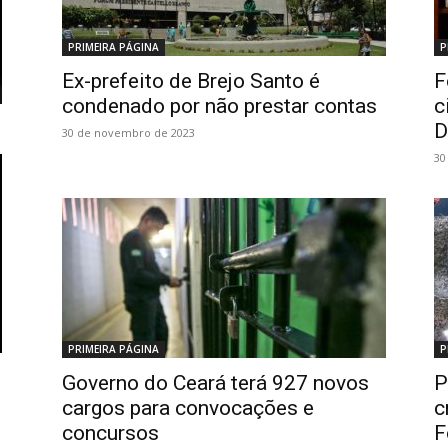
PRIMEIRA PÁGINA
P
Ex-prefeito de Brejo Santo é
F
condenado por não prestar contas
c
D
30 de novembro de 2023
30
PRIMEIRA PÁGINA
P
Governo do Ceará terá 927 novos
P
cargos para convocações e
c
concursos
F