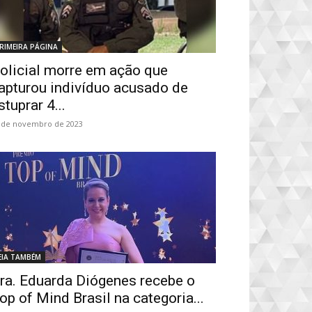
RIMEIRA PÁGINA
olicial morre em ação que
apturou indivíduo acusado de
stuprar 4...
 de novembro de 2023
EIA TAMBÉM
ra. Eduarda Diógenes recebe o
op of Mind Brasil na categoria...