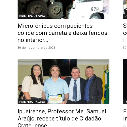
PRIMEIRA PÁGINA
P
Micro-ônibus com pacientes
S
colide com carreta e deixa feridos
c
no interior...
F
30 de novembro de 2023
30
PRIMEIRA PÁGINA
D
Ipueirense, Professor Me. Samuel
F
Araújo, recebe título de Cidadão
i
Crateuense
29