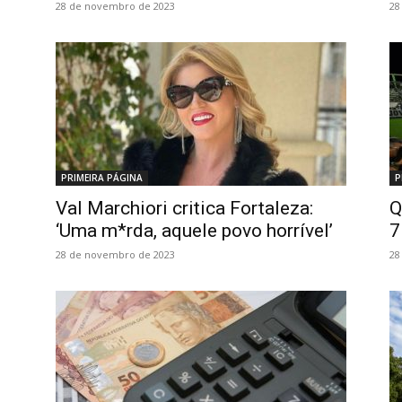
28 de novembro de 2023
28
PRIMEIRA PÁGINA
P
Val Marchiori critica Fortaleza:
Q
‘Uma m*rda, aquele povo horrível’
7
28 de novembro de 2023
28