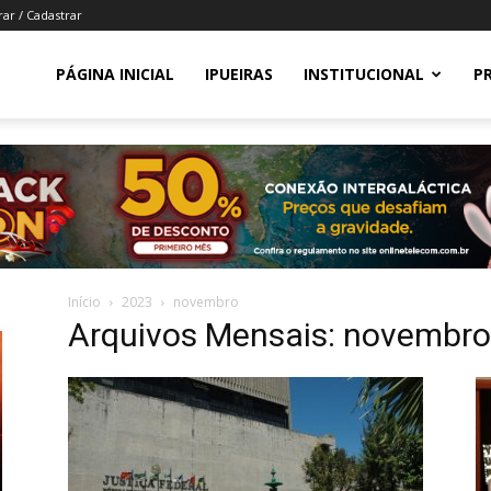
rar / Cadastrar
PÁGINA INICIAL
IPUEIRAS
INSTITUCIONAL
P
Início
2023
novembro
Arquivos Mensais: novembr