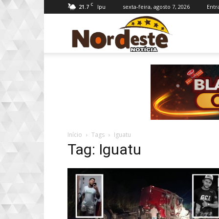
C
21.7
sexta-feira, agosto 7, 2026
Entr
Ipu
Nordeste
Notícia
Início
Tags
Iguatu
Tag: Iguatu