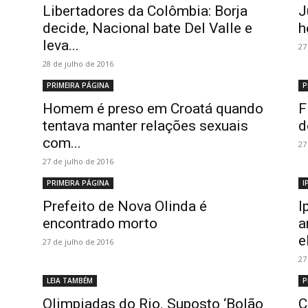
Libertadores da Colômbia: Borja
J
decide, Nacional bate Del Valle e
h
leva...
27
28 de julho de 2016
PRIMEIRA PÁGINA
P
Homem é preso em Croatá quando
F
tentava manter relações sexuais
d
com...
27
27 de julho de 2016
PRIMEIRA PÁGINA
I
Prefeito de Nova Olinda é
I
encontrado morto
a
e
27 de julho de 2016
27
LEIA TAMBÉM
P
Olimpiadas do Rio. Suposto ‘Bolão
C