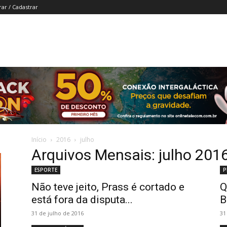
rar / Cadastrar
Início
2016
julho
Arquivos Mensais: julho 201
ESPORTE
P
Não teve jeito, Prass é cortado e
Q
está fora da disputa...
B
31 de julho de 2016
31