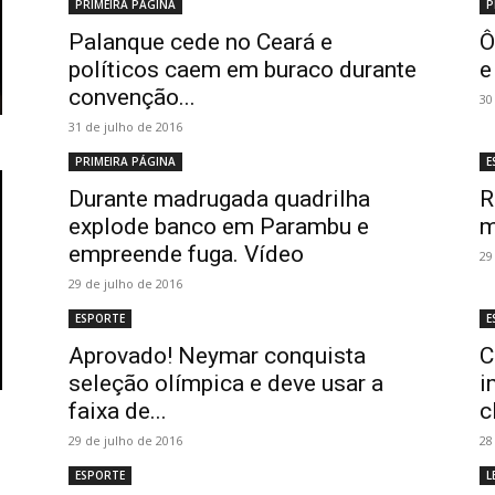
PRIMEIRA PÁGINA
P
Palanque cede no Ceará e
Ô
políticos caem em buraco durante
e
convenção...
30
31 de julho de 2016
PRIMEIRA PÁGINA
E
Durante madrugada quadrilha
R
explode banco em Parambu e
m
empreende fuga. Vídeo
29
29 de julho de 2016
ESPORTE
E
Aprovado! Neymar conquista
C
seleção olímpica e deve usar a
i
faixa de...
c
29 de julho de 2016
28
ESPORTE
L