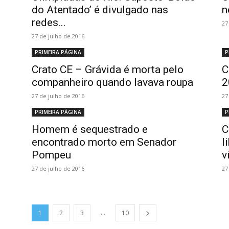
do Atentado’ é divulgado nas
n
redes...
27
27 de julho de 2016
PRIMEIRA PÁGINA
P
Crato CE – Grávida é morta pelo
C
companheiro quando lavava roupa
2
27 de julho de 2016
27
PRIMEIRA PÁGINA
P
Homem é sequestrado e
C
encontrado morto em Senador
l
Pompeu
v
27 de julho de 2016
27
...
1
2
3
10