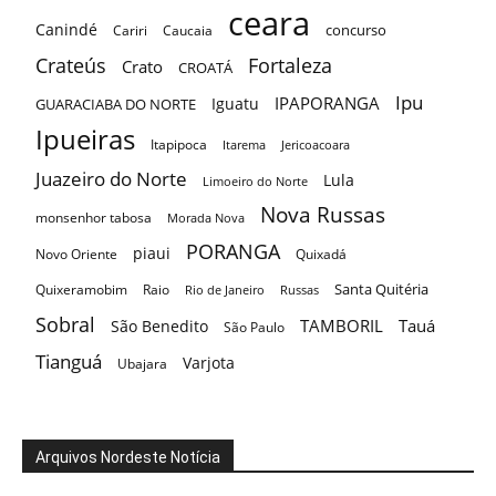
ceara
Canindé
concurso
Cariri
Caucaia
Crateús
Fortaleza
Crato
CROATÁ
Ipu
IPAPORANGA
Iguatu
GUARACIABA DO NORTE
Ipueiras
Itapipoca
Itarema
Jericoacoara
Juazeiro do Norte
Lula
Limoeiro do Norte
Nova Russas
monsenhor tabosa
Morada Nova
PORANGA
piaui
Novo Oriente
Quixadá
Santa Quitéria
Quixeramobim
Raio
Rio de Janeiro
Russas
Sobral
TAMBORIL
Tauá
São Benedito
São Paulo
Tianguá
Varjota
Ubajara
Arquivos Nordeste Notícia