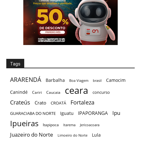
Tags
ARARENDÁ
Barbalha
Camocim
Boa Viagem
brasil
ceara
Canindé
concurso
Cariri
Caucaia
Crateús
Fortaleza
Crato
CROATÁ
Ipu
IPAPORANGA
Iguatu
GUARACIABA DO NORTE
Ipueiras
Itapipoca
Itarema
Jericoacoara
Juazeiro do Norte
Lula
Limoeiro do Norte