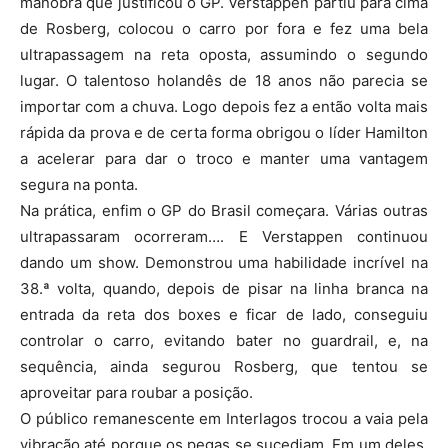
manobra que justificou o GP. Verstappen partiu para cima
de Rosberg, colocou o carro por fora e fez uma bela
ultrapassagem na reta oposta, assumindo o segundo
lugar. O talentoso holandês de 18 anos não parecia se
importar com a chuva. Logo depois fez a então volta mais
rápida da prova e de certa forma obrigou o líder Hamilton
a acelerar para dar o troco e manter uma vantagem
segura na ponta.
Na prática, enfim o GP do Brasil começara. Várias outras
ultrapassaram ocorreram…. E Verstappen continuou
dando um show. Demonstrou uma habilidade incrível na
38.ª volta, quando, depois de pisar na linha branca na
entrada da reta dos boxes e ficar de lado, conseguiu
controlar o carro, evitando bater no guardrail, e, na
sequência, ainda segurou Rosberg, que tentou se
aproveitar para roubar a posição.
O público remanescente em Interlagos trocou a vaia pela
vibração até porque os pegas se sucediam. Em um deles,