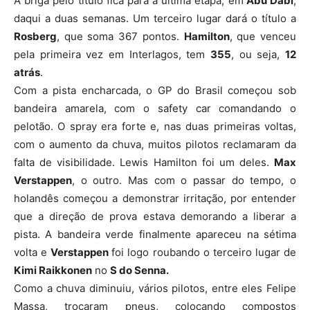
A briga pelo título fica para a última etapa, em
Abu Dabi
,
daqui a duas semanas. Um terceiro lugar dará o título a
Rosberg
, que soma 367 pontos.
Hamilton
, que venceu
pela primeira vez em Interlagos, tem
355
, ou seja,
12
atrás
.
Com a pista encharcada, o GP do Brasil começou sob
bandeira amarela, com o safety car comandando o
pelotão. O spray era forte e, nas duas primeiras voltas,
com o aumento da chuva, muitos pilotos reclamaram da
falta de visibilidade. Lewis Hamilton foi um deles.
Max
Verstappen
, o outro. Mas com o passar do tempo, o
holandês começou a demonstrar irritação, por entender
que a direção de prova estava demorando a liberar a
pista. A bandeira verde finalmente apareceu na sétima
volta e
Verstappen
foi logo roubando o terceiro lugar de
Kimi Raikkonen
no
S do Senna.
Como a chuva diminuiu, vários pilotos, entre eles Felipe
Massa, trocaram pneus, colocando compostos