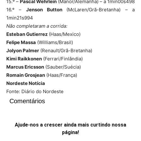
15.º –
Pascal Wehrlein
(Manor/Alemanha) – a 1min00s498
16.º –
Jenson Button
(McLaren/Grã-Bretanha) – a
1min21s994
Não completaram a corrida:
Esteban Gutierrez
(Haas/Mexico)
Felipe Massa
(Williams/Brasil)
Jolyon Palmer
(Renault/Grã-Bretanha)
Kimi Raikkonen
(Ferrari/Finlândia)
Marcus Ericsson
(Sauber/Suécia)
Romain Grosjean
(Haas/França)
Nordeste Notícia
Fonte: Diário do Nordeste
Comentários
Ajude-nos a crescer ainda mais curtindo nossa
página!