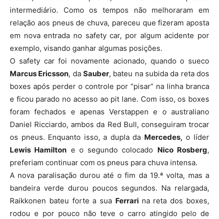
intermediário. Como os tempos não melhoraram em
relação aos pneus de chuva, pareceu que fizeram aposta
em nova entrada no safety car, por algum acidente por
exemplo, visando ganhar algumas posições.
O safety car foi novamente acionado, quando o sueco
Marcus Ericsson
, da
Sauber
, bateu na subida da reta dos
boxes após perder o controle por “pisar” na linha branca
e ficou parado no acesso ao pit lane. Com isso, os boxes
foram fechados e apenas Verstappen e o australiano
Daniel Ricciardo, ambos da Red Bull, conseguiram trocar
os pneus. Enquanto isso, a dupla da
Mercedes,
o líder
Lewis Hamilton
e o segundo colocado
Nico Rosberg
,
preferiam continuar com os pneus para chuva intensa.
A nova paralisação durou até o fim da 19.ª volta, mas a
bandeira verde durou poucos segundos. Na relargada,
Raikkonen bateu forte a sua
Ferrari
na reta dos boxes,
rodou e por pouco não teve o carro atingido pelo de