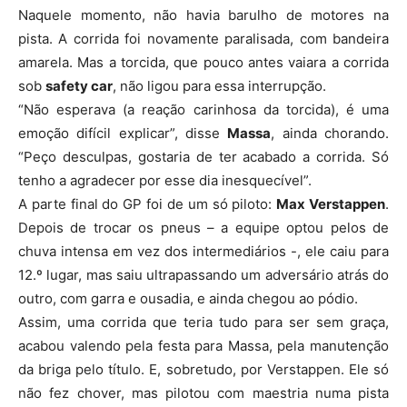
Naquele momento, não havia barulho de motores na
pista. A corrida foi novamente paralisada, com bandeira
amarela. Mas a torcida, que pouco antes vaiara a corrida
sob
safety car
, não ligou para essa interrupção.
“Não esperava (a reação carinhosa da torcida), é uma
emoção difícil explicar”, disse
Massa
, ainda chorando.
“Peço desculpas, gostaria de ter acabado a corrida. Só
tenho a agradecer por esse dia inesquecível”.
A parte final do GP foi de um só piloto:
Max Verstappen
.
Depois de trocar os pneus – a equipe optou pelos de
chuva intensa em vez dos intermediários -, ele caiu para
12.º lugar, mas saiu ultrapassando um adversário atrás do
outro, com garra e ousadia, e ainda chegou ao pódio.
Assim, uma corrida que teria tudo para ser sem graça,
acabou valendo pela festa para Massa, pela manutenção
da briga pelo título. E, sobretudo, por Verstappen. Ele só
não fez chover, mas pilotou com maestria numa pista