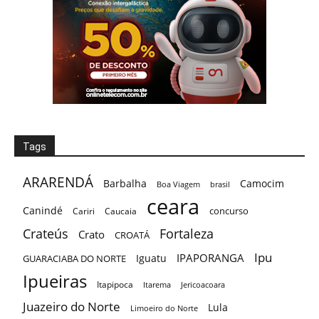
Tags
ARARENDÁ
Barbalha
Camocim
Boa Viagem
brasil
ceara
Canindé
concurso
Cariri
Caucaia
Crateús
Fortaleza
Crato
CROATÁ
Ipu
IPAPORANGA
Iguatu
GUARACIABA DO NORTE
Ipueiras
Itapipoca
Itarema
Jericoacoara
Juazeiro do Norte
Lula
Limoeiro do Norte