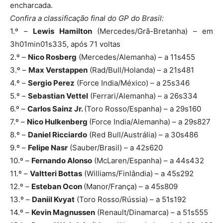
encharcada.
Confira a classificação final do GP do Brasil:
1.º –
Lewis Hamilton
(Mercedes/Grã-Bretanha) – em
3h01min01s335, após 71 voltas
2.º –
Nico Rosberg
(Mercedes/Alemanha) – a 11s455
3.º –
Max Verstappen
(Rad/Bull/Holanda) – a 21s481
4.º –
Sergio Perez
(Force India/México) – a 25s346
5.º –
Sebastian Vettel
(Ferrari/Alemanha) – a 26s334
6.º –
Carlos Sainz Jr.
(Toro Rosso/Espanha) – a 29s160
7.º –
Nico Hulkenberg
(Force India/Alemanha) – a 29s827
8.º –
Daniel Ricciardo
(Red Bull/Austrália) – a 30s486
9.º –
Felipe Nasr
(Sauber/Brasil) – a 42s620
10.º –
Fernando Alonso
(McLaren/Espanha) – a 44s432
11.º –
Valtteri Bottas
(Williams/Finlândia) – a 45s292
12.º –
Esteban Ocon
(Manor/França) – a 45s809
13.º –
Daniil Kvyat
(Toro Rosso/Rússia) – a 51s192
14.º –
Kevin Magnussen
(Renault/Dinamarca) – a 51s555