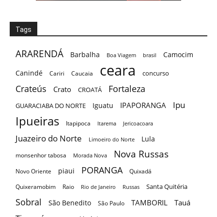
Tags
ARARENDÁ
Barbalha
Camocim
Boa Viagem
brasil
ceara
Canindé
concurso
Cariri
Caucaia
Crateús
Fortaleza
Crato
CROATÁ
Ipu
IPAPORANGA
Iguatu
GUARACIABA DO NORTE
Ipueiras
Itapipoca
Itarema
Jericoacoara
Juazeiro do Norte
Lula
Limoeiro do Norte
Nova Russas
monsenhor tabosa
Morada Nova
PORANGA
piaui
Novo Oriente
Quixadá
Santa Quitéria
Quixeramobim
Raio
Rio de Janeiro
Russas
Sobral
TAMBORIL
Tauá
São Benedito
São Paulo