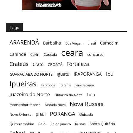
Tags
ARARENDÁ
Barbalha
Camocim
Boa Viagem
brasil
ceara
Canindé
concurso
Cariri
Caucaia
Crateús
Fortaleza
Crato
CROATÁ
Ipu
IPAPORANGA
Iguatu
GUARACIABA DO NORTE
Ipueiras
Itapipoca
Itarema
Jericoacoara
Juazeiro do Norte
Lula
Limoeiro do Norte
Nova Russas
monsenhor tabosa
Morada Nova
PORANGA
piaui
Novo Oriente
Quixadá
Santa Quitéria
Quixeramobim
Raio
Rio de Janeiro
Russas