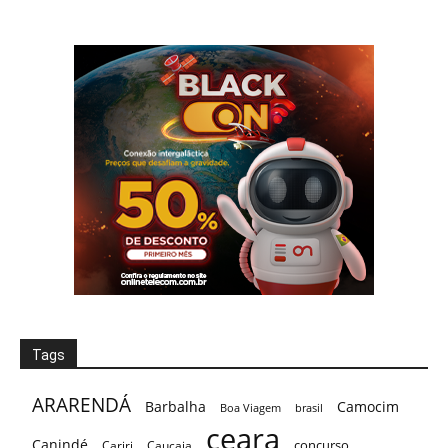
Tags
ARARENDÁ
Barbalha
Camocim
Boa Viagem
brasil
ceara
Canindé
concurso
Cariri
Caucaia