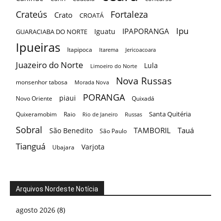
Crateús
Fortaleza
Crato
CROATÁ
Ipu
IPAPORANGA
Iguatu
GUARACIABA DO NORTE
Ipueiras
Itapipoca
Itarema
Jericoacoara
Juazeiro do Norte
Lula
Limoeiro do Norte
Nova Russas
monsenhor tabosa
Morada Nova
PORANGA
piaui
Novo Oriente
Quixadá
Santa Quitéria
Quixeramobim
Raio
Rio de Janeiro
Russas
Sobral
TAMBORIL
Tauá
São Benedito
São Paulo
Tianguá
Varjota
Ubajara
Arquivos Nordeste Notícia
agosto 2026
(8)