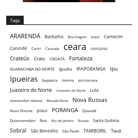
Tags
ARARENDÁ
Barbalha
Camocim
Boa Viagem
brasil
ceara
Canindé
concurso
Cariri
Caucaia
Crateús
Fortaleza
Crato
CROATÁ
Ipu
IPAPORANGA
Iguatu
GUARACIABA DO NORTE
Ipueiras
Itapipoca
Itarema
Jericoacoara
Juazeiro do Norte
Lula
Limoeiro do Norte
Nova Russas
monsenhor tabosa
Morada Nova
PORANGA
piaui
Novo Oriente
Quixadá
Santa Quitéria
Quixeramobim
Raio
Rio de Janeiro
Russas
Sobral
TAMBORIL
Tauá
São Benedito
São Paulo