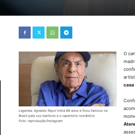
O can
madr
confi
artis
casa
Conf
acom
Legenda: Agnaldo Rayol tinha 86 anos e ficou famoso no
mome
Brasil pela voz barítono e o repertório romântico
Foto: reprodução/Instagram
Aten
asses