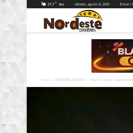
C
21.7
sábado, agosto 8, 2026
Entrar /
Ipu
Nordeste
Notícia
Início
PRIMEIRA PÁGINA
Morre cantor e apresenta