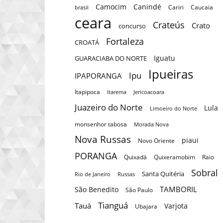
Camocim
Canindé
Cariri
Caucaia
brasil
ceara
Crateús
Crato
concurso
Fortaleza
CROATÁ
Iguatu
GUARACIABA DO NORTE
Ipueiras
Ipu
IPAPORANGA
Itapipoca
Itarema
Jericoacoara
Juazeiro do Norte
Lula
Limoeiro do Norte
monsenhor tabosa
Morada Nova
Nova Russas
piaui
Novo Oriente
PORANGA
Quixadá
Quixeramobim
Raio
Sobral
Santa Quitéria
Rio de Janeiro
Russas
TAMBORIL
São Benedito
São Paulo
Tianguá
Tauá
Varjota
Ubajara