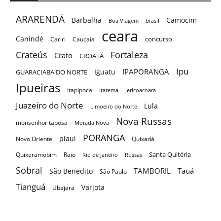
ARARENDÁ
Barbalha
Camocim
Boa Viagem
brasil
ceara
Canindé
concurso
Cariri
Caucaia
Crateús
Fortaleza
Crato
CROATÁ
Ipu
IPAPORANGA
Iguatu
GUARACIABA DO NORTE
Ipueiras
Itapipoca
Itarema
Jericoacoara
Juazeiro do Norte
Lula
Limoeiro do Norte
Nova Russas
monsenhor tabosa
Morada Nova
PORANGA
piaui
Novo Oriente
Quixadá
Santa Quitéria
Quixeramobim
Raio
Rio de Janeiro
Russas
Sobral
TAMBORIL
Tauá
São Benedito
São Paulo
Tianguá
Varjota
Ubajara