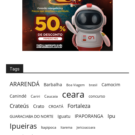
Tags
ARARENDÁ
Barbalha
Camocim
Boa Viagem
brasil
ceara
Canindé
concurso
Cariri
Caucaia
Crateús
Fortaleza
Crato
CROATÁ
Ipu
IPAPORANGA
Iguatu
GUARACIABA DO NORTE
Ipueiras
Itapipoca
Itarema
Jericoacoara