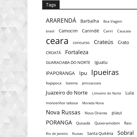
Tags
ARARENDÁ
Barbalha
Boa Viagem
Camocim
Canindé
Cariri
Caucaia
brasil
ceara
Crateús
Crato
concurso
Fortaleza
CROATÁ
Iguatu
GUARACIABA DO NORTE
Ipueiras
Ipu
IPAPORANGA
Itapipoca
Itarema
Jericoacoara
Juazeiro do Norte
Lula
Limoeiro do Norte
monsenhor tabosa
Morada Nova
Nova Russas
piaui
Novo Oriente
PORANGA
Quixadá
Quixeramobim
Raio
Sobral
Santa Quitéria
Rio de Janeiro
Russas