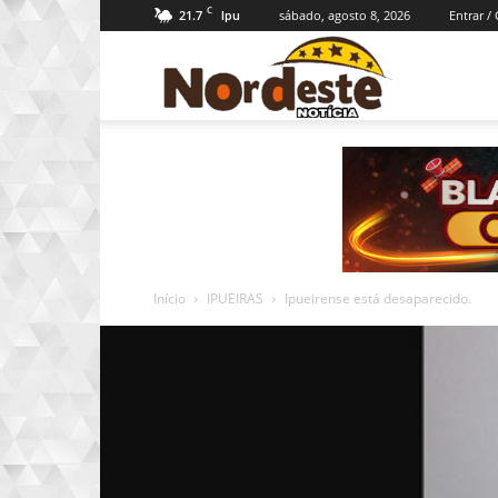
C
21.7
sábado, agosto 8, 2026
Entrar /
Ipu
Nordeste
Notícia
Início
IPUEIRAS
Ipueirense está desaparecido.