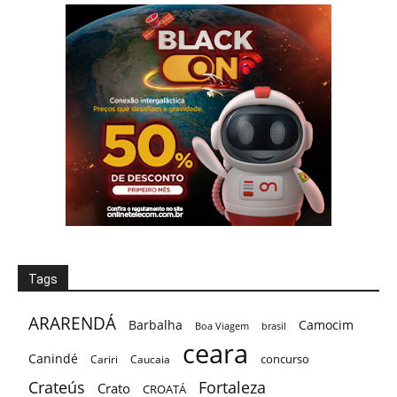
Tags
ARARENDÁ
Barbalha
Camocim
Boa Viagem
brasil
ceara
Canindé
concurso
Cariri
Caucaia
Crateús
Fortaleza
Crato
CROATÁ