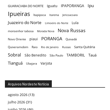
Ipu
IPAPORANGA
Iguatu
GUARACIABA DO NORTE
Ipueiras
Itapipoca
Itarema
Jericoacoara
Juazeiro do Norte
Lula
Limoeiro do Norte
Nova Russas
monsenhor tabosa
Morada Nova
PORANGA
piaui
Novo Oriente
Quixadá
Santa Quitéria
Quixeramobim
Raio
Rio de Janeiro
Russas
Sobral
TAMBORIL
Tauá
São Benedito
São Paulo
Tianguá
Varjota
Ubajara
Arquivos Nordeste Notícia
agosto 2026
(13)
julho 2026
(31)
junho 2026
(46)