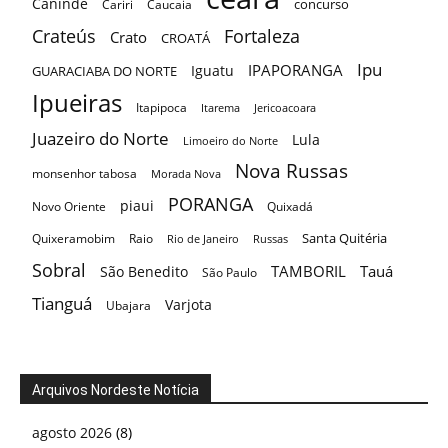
Canindé
concurso
Cariri
Caucaia
Crateús
Fortaleza
Crato
CROATÁ
Ipu
IPAPORANGA
Iguatu
GUARACIABA DO NORTE
Ipueiras
Itapipoca
Itarema
Jericoacoara
Juazeiro do Norte
Lula
Limoeiro do Norte
Nova Russas
monsenhor tabosa
Morada Nova
PORANGA
piaui
Novo Oriente
Quixadá
Santa Quitéria
Quixeramobim
Raio
Rio de Janeiro
Russas
Sobral
TAMBORIL
Tauá
São Benedito
São Paulo
Tianguá
Varjota
Ubajara
Arquivos Nordeste Notícia
agosto 2026
(8)