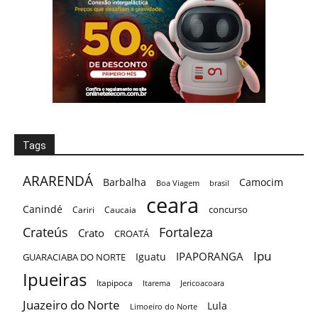
Tags
ARARENDÁ
Barbalha
Camocim
Boa Viagem
brasil
ceara
Canindé
concurso
Cariri
Caucaia
Crateús
Fortaleza
Crato
CROATÁ
Ipu
IPAPORANGA
Iguatu
GUARACIABA DO NORTE
Ipueiras
Itapipoca
Itarema
Jericoacoara
Juazeiro do Norte
Lula
Limoeiro do Norte