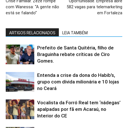
Crise Familiar. Zezé rompe
Oportunidade. Empresa abre
com Wanessa: “A gente não
582 vagas para telemarketing
está se falando”
em Fortaleza
ARTIGOS RELACIONADOS
LEIA TAMBÉM
Prefeito de Santa Quitéria, filho de
Braguinha rebate críticas de Ciro
Gomes.
Entenda a crise da dona do Habib’s,
grupo com dívida milionária e 10 lojas
no Ceará
Vocalista da Forró Real tem ‘nádegas’
apalpadas por fã em Acaraú, no
Interior do CE