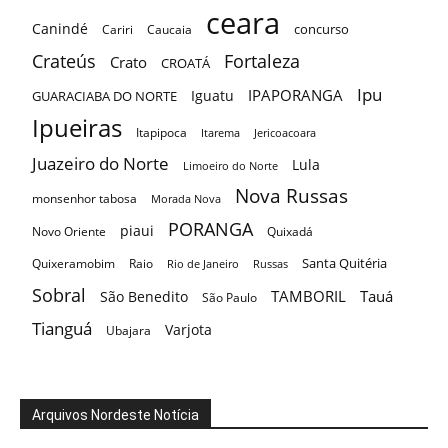
ceara
Canindé
concurso
Cariri
Caucaia
Crateús
Fortaleza
Crato
CROATÁ
Ipu
IPAPORANGA
Iguatu
GUARACIABA DO NORTE
Ipueiras
Itapipoca
Itarema
Jericoacoara
Juazeiro do Norte
Lula
Limoeiro do Norte
Nova Russas
monsenhor tabosa
Morada Nova
PORANGA
piaui
Novo Oriente
Quixadá
Santa Quitéria
Quixeramobim
Raio
Rio de Janeiro
Russas
Sobral
TAMBORIL
Tauá
São Benedito
São Paulo
Tianguá
Varjota
Ubajara
Arquivos Nordeste Notícia