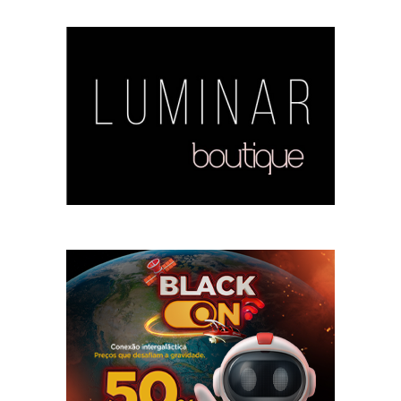
Tags
ARARENDÁ
Barbalha
Camocim
Boa Viagem
brasil
ceara
Canindé
concurso
Cariri
Caucaia
Crateús
Fortaleza
Crato
CROATÁ