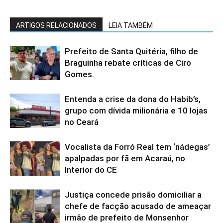
Vocalista da Forró Real tem ‘nádegas’
apalpadas por fã em Acaraú, no
Interior do CE
Justiça concede prisão domiciliar a
chefe de facção acusado de ameaçar
irmão de prefeito de Monsenhor
Tabosa, no Ceará
Independência CE – Mulher é presa
por tentar matar policial com golpe de
gargalo de garrafa no pescoço
Chapa de Ciro Gomes é lançada em
evento em Fortaleza