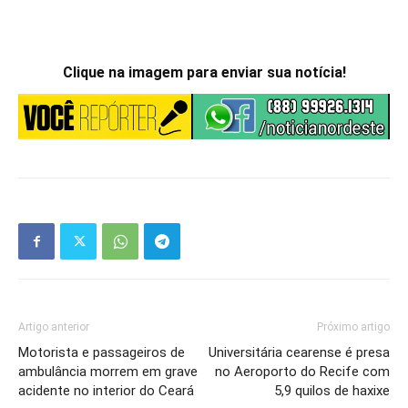
Artigo anterior
Próximo artigo
Motorista e passageiros de
Universitária cearense é presa
ambulância morrem em grave
no Aeroporto do Recife com
acidente no interior do Ceará
5,9 quilos de haxixe
ARTIGOS RELACIONADOS
LEIA TAMBÉM
Prefeito de Santa Quitéria, filho de
Braguinha rebate críticas de Ciro
Gomes.
Entenda a crise da dona do Habib’s,
grupo com dívida milionária e 10 lojas
no Ceará