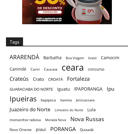
Ipu
IPAPORANGA
Iguatu
GUARACIABA DO NORTE
Ipueiras
Itapipoca
Itarema
Jericoacoara
Juazeiro do Norte
Lula
Limoeiro do Norte
Nova Russas
monsenhor tabosa
Morada Nova
PORANGA
piaui
Novo Oriente
Quixadá
Santa Quitéria
Quixeramobim
Raio
Rio de Janeiro
Russas
Sobral
TAMBORIL
Tauá
São Benedito
São Paulo
Tianguá
Varjota
Ubajara
Arquivos Nordeste Notícia
agosto 2026
(13)
julho 2026
(31)
junho 2026
(46)