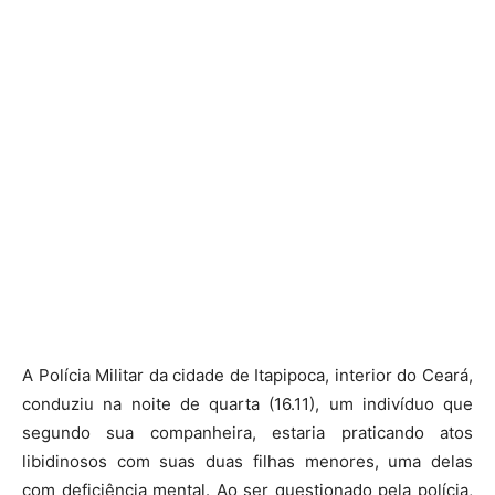
A Polícia Militar da cidade de Itapipoca, interior do Ceará,
conduziu na noite de quarta (16.11), um indivíduo que
segundo sua companheira, estaria praticando atos
libidinosos com suas duas filhas menores, uma delas
com deficiência mental. Ao ser questionado pela polícia,
o acusado confessou com detalhes o crime de estupro
de vulnerável.
A composição liderada pelo Sargento M. Santo, conduziu
o indivíduo para a Delegacia Regional de Polícia Civil
onde o delegado plantonista tomou os procedimentos
legais.
Nordeste Notícia
Fonte: Blog Sinhá Saboia
Comentários