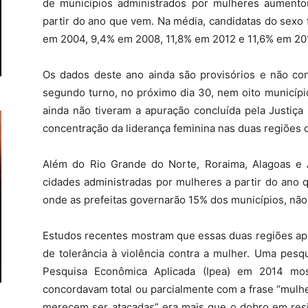
de municípios administrados por mulheres aumento
partir do ano que vem. Na média, candidatas do sexo 
em 2004, 9,4% em 2008, 11,8% em 2012 e 11,6% em 20
Os dados deste ano ainda são provisórios e não co
segundo turno, no próximo dia 30, nem oito município
ainda não tiveram a apuração concluída pela Justiça
concentração da liderança feminina nas duas regiões d
Além do Rio Grande do Norte, Roraima, Alagoas e
cidades administradas por mulheres a partir do ano q
onde as prefeitas governarão 15% dos municípios, não
Estudos recentes mostram que essas duas regiões apr
de tolerância à violência contra a mulher. Uma pesqu
Pesquisa Econômica Aplicada (Ipea) em 2014 mo
concordavam total ou parcialmente com a frase “mul
merecem ser atacadas” era mais que o dobro em res