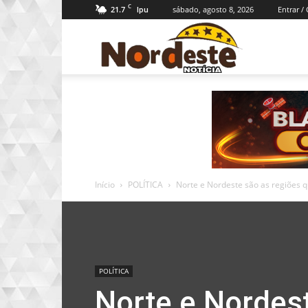
C
21.7
sábado, agosto 8, 2026
Entrar /
Ipu
Nordeste
Notícia
Início
POLÍTICA
Norte e Nordeste são as regiões 
POLÍTICA
Norte e Nordes