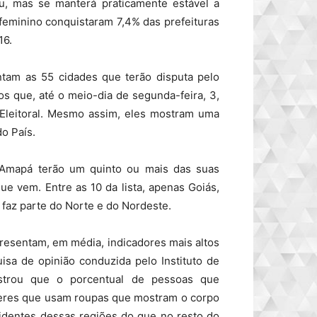
u, mas se manterá praticamente estável a
feminino conquistaram 7,4% das prefeituras
16.
ntam as 55 cidades que terão disputa pelo
s que, até o meio-dia de segunda-feira, 3,
 Eleitoral. Mesmo assim, eles mostram uma
o País.
 Amapá terão um quinto ou mais das suas
ue vem. Entre as 10 da lista, apenas Goiás,
 faz parte do Norte e do Nordeste.
esentam, em média, indicadores mais altos
isa de opinião conduzida pelo Instituto de
strou que o porcentual de pessoas que
heres que usam roupas que mostram o corpo
identes dessas regiões do que no resto do