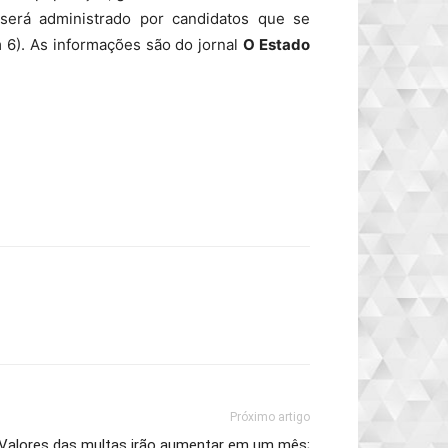
s será administrado por candidatos que se
 6). As informações são do jornal
O Estado
Próximo artigo
Valores das multas irão aumentar em um mês;