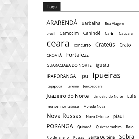
Tags
ARARENDÁ
Barbalha
Boa Viagem
Camocim
Canindé
Cariri
Caucaia
brasil
ceara
Crateús
Crato
concurso
Fortaleza
CROATÁ
Iguatu
GUARACIABA DO NORTE
Ipueiras
Ipu
IPAPORANGA
Itapipoca
Itarema
Jericoacoara
Juazeiro do Norte
Lula
Limoeiro do Norte
monsenhor tabosa
Morada Nova
Nova Russas
piaui
Novo Oriente
PORANGA
Quixadá
Quixeramobim
Raio
Sobral
Santa Quitéria
Rio de Janeiro
Russas