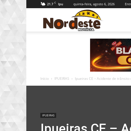
C
21.7
quinta-feira, agosto 6, 2026
Entr
Ipu
Nordeste
Notícia
Início
IPUEIRAS
Ipueiras CE – Acidente de trânsit
IPUEIRAS
Ipueiras CE – A