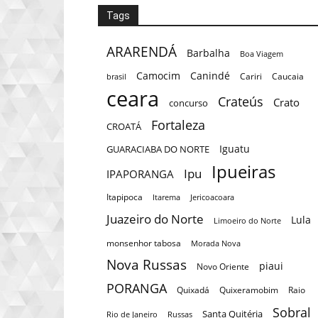
Tags
ARARENDÁ
Barbalha
Boa Viagem
Camocim
Canindé
Cariri
Caucaia
brasil
ceara
Crateús
Crato
concurso
Fortaleza
CROATÁ
Iguatu
GUARACIABA DO NORTE
Ipueiras
Ipu
IPAPORANGA
Itapipoca
Itarema
Jericoacoara
Juazeiro do Norte
Lula
Limoeiro do Norte
monsenhor tabosa
Morada Nova
Nova Russas
piaui
Novo Oriente
PORANGA
Quixadá
Quixeramobim
Raio
Sobral
Santa Quitéria
Rio de Janeiro
Russas