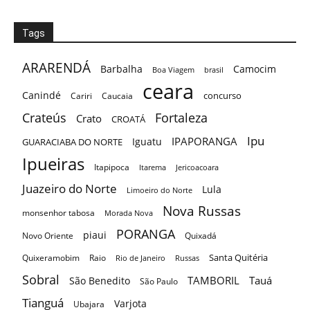
Tags
ARARENDÁ
Barbalha
Camocim
Boa Viagem
brasil
ceara
Canindé
concurso
Cariri
Caucaia
Crateús
Fortaleza
Crato
CROATÁ
Ipu
IPAPORANGA
Iguatu
GUARACIABA DO NORTE
Ipueiras
Itapipoca
Itarema
Jericoacoara
Juazeiro do Norte
Lula
Limoeiro do Norte
Nova Russas
monsenhor tabosa
Morada Nova
PORANGA
piaui
Novo Oriente
Quixadá
Santa Quitéria
Quixeramobim
Raio
Rio de Janeiro
Russas
Sobral
TAMBORIL
Tauá
São Benedito
São Paulo
Tianguá
Varjota
Ubajara