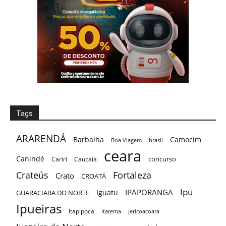
ARARENDÁ
Barbalha
Camocim
Boa Viagem
brasil
ceara
Canindé
concurso
Cariri
Caucaia
Crateús
Fortaleza
Crato
CROATÁ
Ipu
IPAPORANGA
Iguatu
GUARACIABA DO NORTE
Ipueiras
Itapipoca
Itarema
Jericoacoara
Juazeiro do Norte
Lula
Limoeiro do Norte
Nova Russas
monsenhor tabosa
Morada Nova
PORANGA
piaui
Novo Oriente
Quixadá
Santa Quitéria
Quixeramobim
Raio
Rio de Janeiro
Russas
Sobral
TAMBORIL
Tauá
São Benedito
São Paulo
Tianguá
Varjota
Ubajara