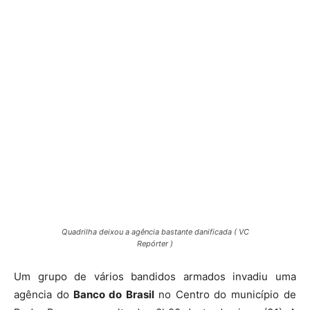
Quadrilha deixou a agência bastante danificada ( VC
Repórter )
Um grupo de vários bandidos armados invadiu uma
agência do
Banco do Brasil
no Centro do município de
Pedra Branca por volta das 0h20 deste domingo (31). A
quadrilha provocou explosões na agência e levou uma
quantia em dinheiro, segundo informações da Delegacia
Municipal de Pedra Branca e da Polícia Militar.
Em torno de 20 indivíduos teriam chegado ao local em
diversas motocicletas, um Jeep Renegade e um Toyota
Corolla, veículo que havia sido
tomado de assalto
no
último sábado (30) no distrito de Cruzeta, segundo a
Polícia.