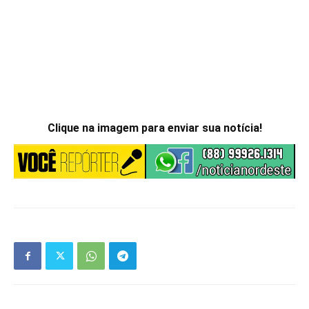
Artigo anterior
Próximo artigo
Palanque cede no Ceará e
Não teve jeito, Prass é
políticos caem em buraco
cortado e está fora da
durante convenção partidária
disputa olímpica.
ARTIGOS RELACIONADOS
LEIA TAMBÉM
Chapa de Ciro Gomes é lançada em
evento em Fortaleza