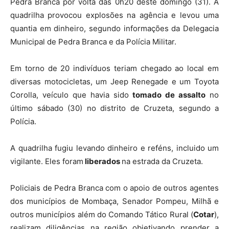
A quadrilha fugiu levando dinheiro e reféns, incluido um
vigilante. Eles foram
liberados
na estrada da Cruzeta.
Policiais de Pedra Branca com o apoio de outros agentes
dos municípios de Mombaça, Senador Pompeu, Milhã e
outros municípios além do Comando Tático Rural (
Cotar
),
realizam diligências na região objetivando prender a
quadrilha.
Esse é o segundo ataque a banco registrado no interior
em dois dias. Uma agência do Bradesco em Parambu
também havia sido
alvo de uma quadrilha
na madrugada
da última sexta-feira (29).
Com informações do colaborador Richard Lopes