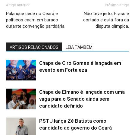
Chapa de Elmano é lançada com uma
vaga para o Senado ainda sem
candidato definido
PSTU lança Zé Batista como
candidato ao governo do Ceará
PSOL do Ceará desiste de lançar
candidato ao Governo e declara apoio
a Luizianne Lins ao Senado
PSB oficializa Cid Gomes como
candidato ao Senado no Ceará
Idosa desaparecida há 9 dias é