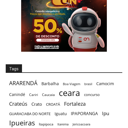
Tags
ARARENDÁ
Barbalha
Camocim
Boa Viagem
brasil
ceara
Canindé
concurso
Cariri
Caucaia
Crateús
Fortaleza
Crato
CROATÁ
Ipu
IPAPORANGA
Iguatu
GUARACIABA DO NORTE
Ipueiras
Itapipoca
Itarema
Jericoacoara