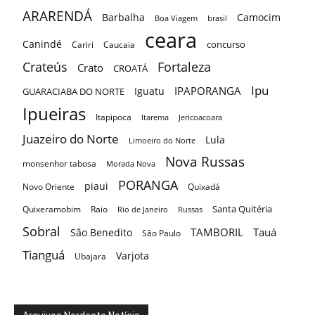
ARARENDÁ
Barbalha
Camocim
Boa Viagem
brasil
ceara
Canindé
concurso
Cariri
Caucaia
Crateús
Fortaleza
Crato
CROATÁ
Ipu
IPAPORANGA
Iguatu
GUARACIABA DO NORTE
Ipueiras
Itapipoca
Itarema
Jericoacoara
Juazeiro do Norte
Lula
Limoeiro do Norte
Nova Russas
monsenhor tabosa
Morada Nova
PORANGA
piaui
Novo Oriente
Quixadá
Santa Quitéria
Quixeramobim
Raio
Rio de Janeiro
Russas
Sobral
TAMBORIL
Tauá
São Benedito
São Paulo
Tianguá
Varjota
Ubajara