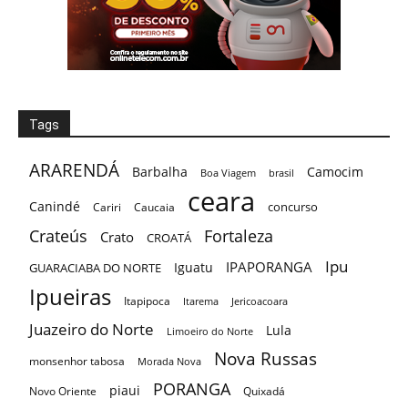
Tags
ARARENDÁ
Barbalha
Camocim
Boa Viagem
brasil
ceara
Canindé
concurso
Cariri
Caucaia
Crateús
Fortaleza
Crato
CROATÁ
Ipu
IPAPORANGA
Iguatu
GUARACIABA DO NORTE
Ipueiras
Itapipoca
Itarema
Jericoacoara
Juazeiro do Norte
Lula
Limoeiro do Norte
Nova Russas
monsenhor tabosa
Morada Nova
PORANGA
piaui
Novo Oriente
Quixadá