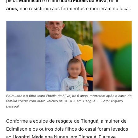
pista.
Edimilson
e o filho
Ícaro Fidelis da Silva
, de
5
anos,
não resistiram aos ferimentos e morreram no local.
Edimilson e o filho Ícaro Fidelis da Silva, de 5 anos, morreram após o carro da
família colidir com outro veículo na CE-187, em Tianguá. — Foto: Arquivo
pessoal
Conforme a equipe de resgate de Tianguá, a mulher de
Edimilson e os outros dois filhos do casal foram levados
ao Hospital Madalena Nunes, em Tianguá. Ela teve