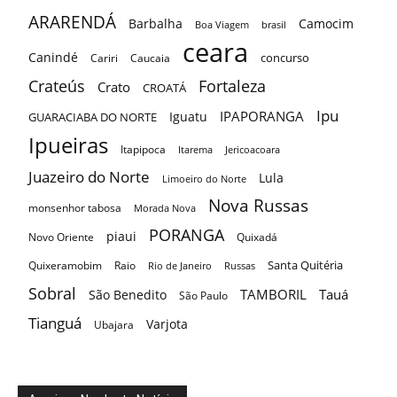
ARARENDÁ
Barbalha
Camocim
Boa Viagem
brasil
ceara
Canindé
concurso
Cariri
Caucaia
Crateús
Fortaleza
Crato
CROATÁ
Ipu
IPAPORANGA
Iguatu
GUARACIABA DO NORTE
Ipueiras
Itapipoca
Itarema
Jericoacoara
Juazeiro do Norte
Lula
Limoeiro do Norte
Nova Russas
monsenhor tabosa
Morada Nova
PORANGA
piaui
Novo Oriente
Quixadá
Santa Quitéria
Quixeramobim
Raio
Rio de Janeiro
Russas
Sobral
TAMBORIL
Tauá
São Benedito
São Paulo
Tianguá
Varjota
Ubajara