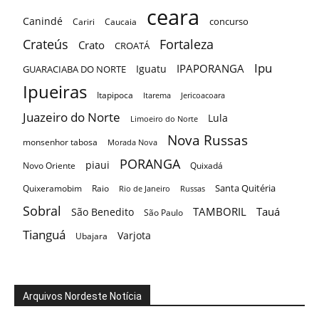
ceara
Canindé
concurso
Cariri
Caucaia
Crateús
Fortaleza
Crato
CROATÁ
Ipu
IPAPORANGA
Iguatu
GUARACIABA DO NORTE
Ipueiras
Itapipoca
Itarema
Jericoacoara
Juazeiro do Norte
Lula
Limoeiro do Norte
Nova Russas
monsenhor tabosa
Morada Nova
PORANGA
piaui
Novo Oriente
Quixadá
Santa Quitéria
Quixeramobim
Raio
Rio de Janeiro
Russas
Sobral
TAMBORIL
Tauá
São Benedito
São Paulo
Tianguá
Varjota
Ubajara
Arquivos Nordeste Notícia