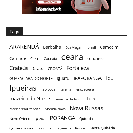
Tags
ARARENDÁ
Barbalha
Camocim
Boa Viagem
brasil
ceara
Canindé
concurso
Cariri
Caucaia
Crateús
Fortaleza
Crato
CROATÁ
Ipu
IPAPORANGA
Iguatu
GUARACIABA DO NORTE
Ipueiras
Itapipoca
Itarema
Jericoacoara
Juazeiro do Norte
Lula
Limoeiro do Norte
Nova Russas
monsenhor tabosa
Morada Nova
PORANGA
piaui
Novo Oriente
Quixadá
Santa Quitéria
Quixeramobim
Raio
Rio de Janeiro
Russas