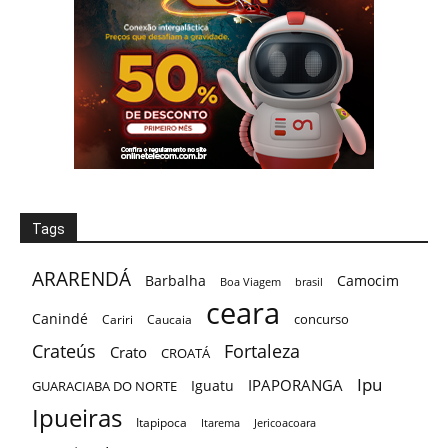
Tags
ARARENDÁ
Barbalha
Camocim
Boa Viagem
brasil
ceara
Canindé
concurso
Cariri
Caucaia
Crateús
Fortaleza
Crato
CROATÁ
Ipu
IPAPORANGA
Iguatu
GUARACIABA DO NORTE
Ipueiras
Itapipoca
Itarema
Jericoacoara