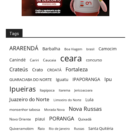
Tags
ARARENDÁ
Barbalha
Camocim
Boa Viagem
brasil
ceara
Canindé
concurso
Cariri
Caucaia
Crateús
Fortaleza
Crato
CROATÁ
Ipu
IPAPORANGA
Iguatu
GUARACIABA DO NORTE
Ipueiras
Itapipoca
Itarema
Jericoacoara
Juazeiro do Norte
Lula
Limoeiro do Norte
Nova Russas
monsenhor tabosa
Morada Nova
PORANGA
piaui
Novo Oriente
Quixadá
Santa Quitéria
Quixeramobim
Raio
Rio de Janeiro
Russas