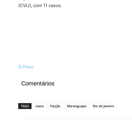
(CVLI), com 11 casos.
O Povo
Comentários
TAGS
ceara
Facção
Maranguape
Rio de Janeiro