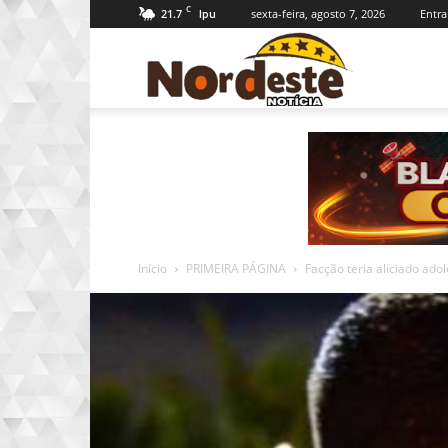
C
21.7
sexta-feira, agosto 7, 2026
Entra
Ipu
Nordeste
Notícia
Início
PRIMEIRA PÁGINA
Facção teria aliciado ado