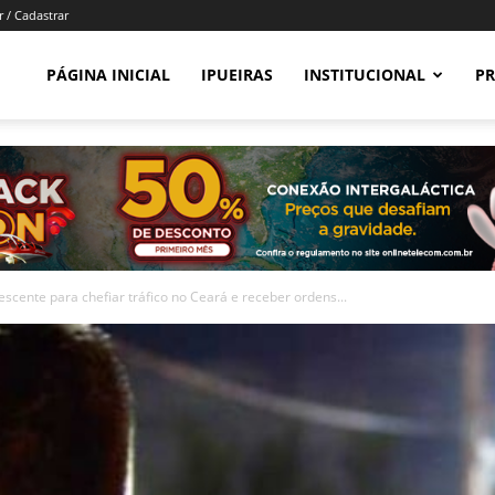
r / Cadastrar
PÁGINA INICIAL
IPUEIRAS
INSTITUCIONAL
PR
lescente para chefiar tráfico no Ceará e receber ordens...