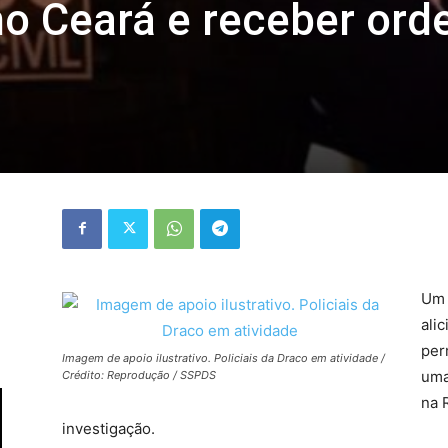
 no Ceará e receber ord
Um 
ali
per
Imagem de apoio ilustrativo. Policiais da Draco em atividade /
uma
Crédito: Reprodução / SSPDS
na 
investigação.