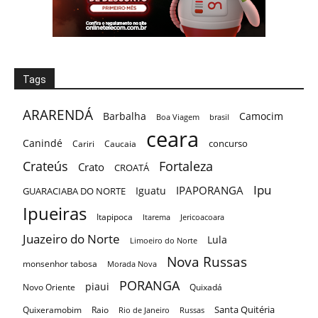
Tags
ARARENDÁ
Barbalha
Camocim
Boa Viagem
brasil
ceara
Canindé
concurso
Cariri
Caucaia
Crateús
Fortaleza
Crato
CROATÁ
Ipu
IPAPORANGA
Iguatu
GUARACIABA DO NORTE
Ipueiras
Itapipoca
Itarema
Jericoacoara
Juazeiro do Norte
Lula
Limoeiro do Norte
Nova Russas
monsenhor tabosa
Morada Nova
PORANGA
piaui
Novo Oriente
Quixadá
Santa Quitéria
Quixeramobim
Raio
Rio de Janeiro
Russas