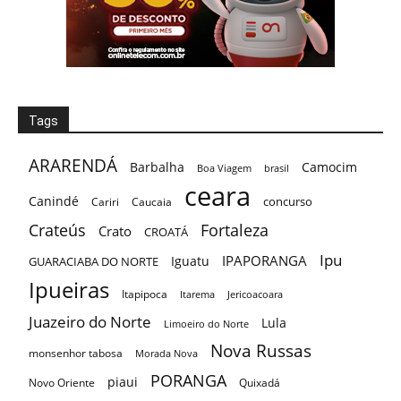
Tags
ARARENDÁ
Barbalha
Camocim
Boa Viagem
brasil
ceara
Canindé
concurso
Cariri
Caucaia
Crateús
Fortaleza
Crato
CROATÁ
Ipu
IPAPORANGA
Iguatu
GUARACIABA DO NORTE
Ipueiras
Itapipoca
Itarema
Jericoacoara
Juazeiro do Norte
Lula
Limoeiro do Norte
Nova Russas
monsenhor tabosa
Morada Nova
PORANGA
piaui
Novo Oriente
Quixadá