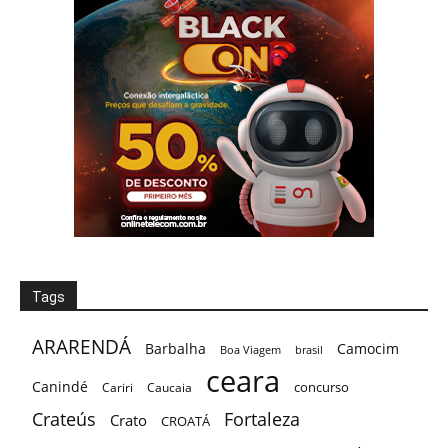
Tags
ARARENDÁ
Barbalha
Camocim
Boa Viagem
brasil
ceara
Canindé
concurso
Cariri
Caucaia
Crateús
Fortaleza
Crato
CROATÁ