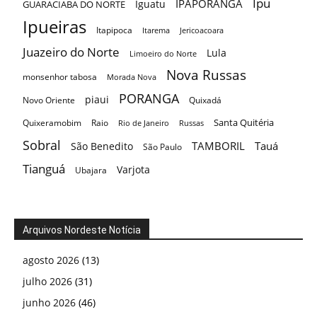
Ipu
IPAPORANGA
Iguatu
GUARACIABA DO NORTE
Ipueiras
Itapipoca
Itarema
Jericoacoara
Juazeiro do Norte
Lula
Limoeiro do Norte
Nova Russas
monsenhor tabosa
Morada Nova
PORANGA
piaui
Novo Oriente
Quixadá
Santa Quitéria
Quixeramobim
Raio
Rio de Janeiro
Russas
Sobral
TAMBORIL
Tauá
São Benedito
São Paulo
Tianguá
Varjota
Ubajara
Arquivos Nordeste Notícia
agosto 2026
(13)
julho 2026
(31)
junho 2026
(46)