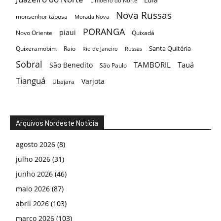
Limoeiro do Norte
Nova Russas
monsenhor tabosa
Morada Nova
PORANGA
piaui
Novo Oriente
Quixadá
Santa Quitéria
Quixeramobim
Raio
Rio de Janeiro
Russas
Sobral
TAMBORIL
Tauá
São Benedito
São Paulo
Tianguá
Varjota
Ubajara
Arquivos Nordeste Notícia
agosto 2026
(8)
julho 2026
(31)
junho 2026
(46)
maio 2026
(87)
abril 2026
(103)
março 2026
(103)