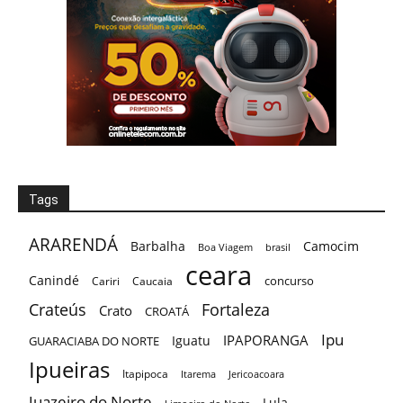
Tags
ARARENDÁ
Barbalha
Camocim
Boa Viagem
brasil
ceara
Canindé
concurso
Cariri
Caucaia
Crateús
Fortaleza
Crato
CROATÁ
Ipu
IPAPORANGA
Iguatu
GUARACIABA DO NORTE
Ipueiras
Itapipoca
Itarema
Jericoacoara
Juazeiro do Norte
Lula