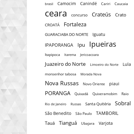
Camocim
Canindé
Cariri
Caucaia
brasil
ceara
Crateús
Crato
concurso
Fortaleza
CROATÁ
Iguatu
GUARACIABA DO NORTE
Ipueiras
Ipu
IPAPORANGA
Itapipoca
Itarema
Jericoacoara
Juazeiro do Norte
Lula
Limoeiro do Norte
monsenhor tabosa
Morada Nova
Nova Russas
piaui
Novo Oriente
PORANGA
Quixadá
Quixeramobim
Raio
Sobral
Santa Quitéria
Rio de Janeiro
Russas
TAMBORIL
São Benedito
São Paulo
Tianguá
Tauá
Varjota
Ubajara