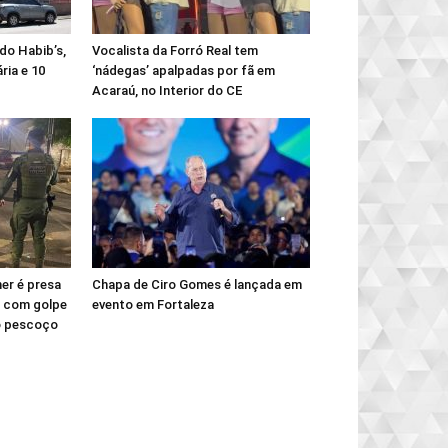
do Habib’s,
Vocalista da Forró Real tem
ria e 10
‘nádegas’ apalpadas por fã em
Acaraú, no Interior do CE
er é presa
Chapa de Ciro Gomes é lançada em
l com golpe
evento em Fortaleza
no pescoço