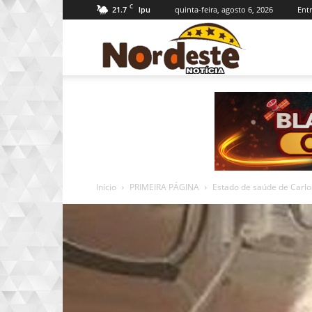
C
21.7
quinta-feira, agosto 6, 2026
Entr
Ipu
Nordeste
Notícia
Início
PRIMEIRA PÁGINA
Estado de saúde de Carlo