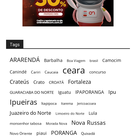
Tags
ARARENDÁ
Barbalha
Camocim
Boa Viagem
brasil
ceara
Canindé
concurso
Cariri
Caucaia
Crateús
Fortaleza
Crato
CROATÁ
Ipu
IPAPORANGA
Iguatu
GUARACIABA DO NORTE
Ipueiras
Itapipoca
Itarema
Jericoacoara
Juazeiro do Norte
Lula
Limoeiro do Norte
Nova Russas
monsenhor tabosa
Morada Nova
PORANGA
piaui
Novo Oriente
Quixadá