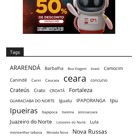
Tags
ARARENDÁ
Barbalha
Camocim
Boa Viagem
brasil
ceara
Canindé
concurso
Cariri
Caucaia
Crateús
Fortaleza
Crato
CROATÁ
Ipu
IPAPORANGA
Iguatu
GUARACIABA DO NORTE
Ipueiras
Itapipoca
Itarema
Jericoacoara
Juazeiro do Norte
Lula
Limoeiro do Norte
Nova Russas
monsenhor tabosa
Morada Nova