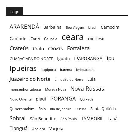
Tags
ARARENDÁ
Barbalha
Camocim
Boa Viagem
brasil
ceara
Canindé
concurso
Cariri
Caucaia
Crateús
Fortaleza
Crato
CROATÁ
Ipu
IPAPORANGA
Iguatu
GUARACIABA DO NORTE
Ipueiras
Itapipoca
Itarema
Jericoacoara
Juazeiro do Norte
Lula
Limoeiro do Norte
Nova Russas
monsenhor tabosa
Morada Nova
PORANGA
piaui
Novo Oriente
Quixadá
Santa Quitéria
Quixeramobim
Raio
Rio de Janeiro
Russas
Sobral
TAMBORIL
Tauá
São Benedito
São Paulo
Tianguá
Varjota
Ubajara