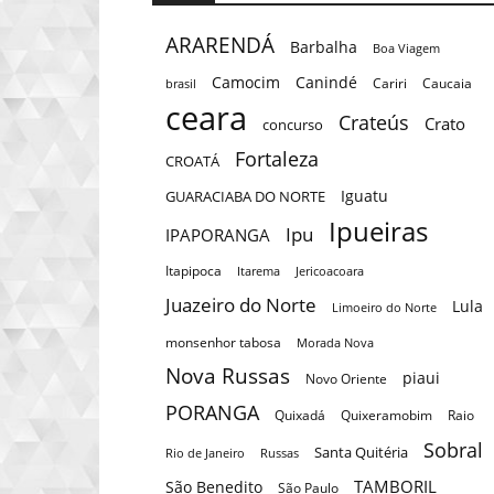
ARARENDÁ
Barbalha
Boa Viagem
Camocim
Canindé
Cariri
Caucaia
brasil
ceara
Crateús
Crato
concurso
Fortaleza
CROATÁ
Iguatu
GUARACIABA DO NORTE
Ipueiras
Ipu
IPAPORANGA
Itapipoca
Itarema
Jericoacoara
Juazeiro do Norte
Lula
Limoeiro do Norte
monsenhor tabosa
Morada Nova
Nova Russas
piaui
Novo Oriente
PORANGA
Quixadá
Quixeramobim
Raio
Sobral
Santa Quitéria
Rio de Janeiro
Russas
TAMBORIL
São Benedito
São Paulo