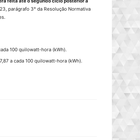
rá feita até o segundo ciclo posterior à
323, parágrafo 3° da Resolução Normativa
es.
cada 100 quilowatt-hora (kWh).
7,87 a cada 100 quilowatt-hora (kWh).