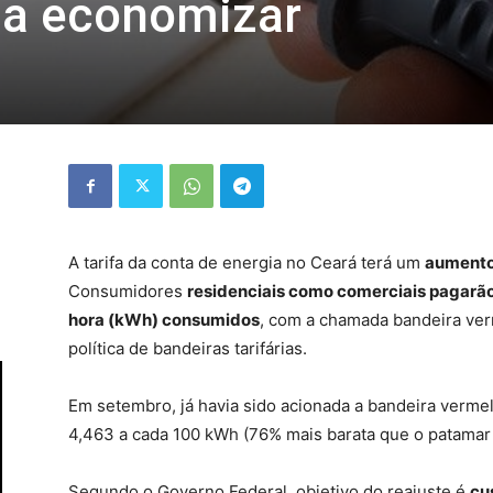
ena economizar
A tarifa da conta de energia no Ceará terá um
aumento 
Consumidores
residenciais como comerciais pagarão
hora (kWh) consumidos
, com a chamada bandeira verm
política de bandeiras tarifárias.
Em setembro, já havia sido acionada a bandeira vermelh
4,463 a cada 100 kWh (76% mais barata que o patamar 
Segundo o Governo Federal, objetivo do reajuste é
cu