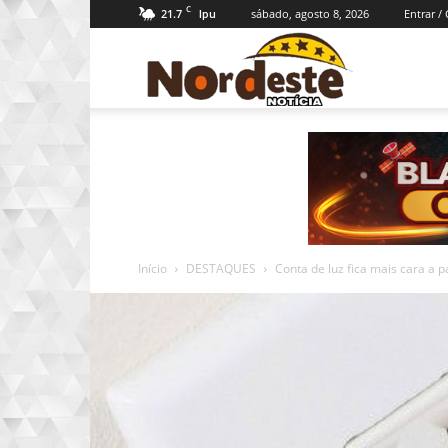
C
21.7
sábado, agosto 8, 2026
Entrar /
Ipu
Nordeste
Notícia
Início
DESTAQUES
Conta de luz fica mais cara a par