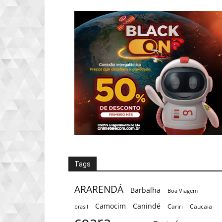
Tags
ARARENDÁ
Barbalha
Boa Viagem
Camocim
Canindé
Cariri
Caucaia
brasil
ceara