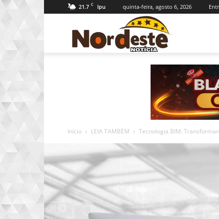
C
21.7
quinta-feira, agosto 6, 2026
Entr
Ipu
Nordeste
Notícia
Início
LEIA TAMBÉM
Tecnologia BIM: Transformand