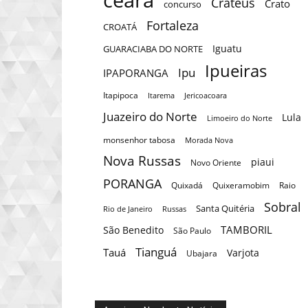
Crateús
Crato
concurso
Fortaleza
CROATÁ
Iguatu
GUARACIABA DO NORTE
Ipueiras
Ipu
IPAPORANGA
Itapipoca
Itarema
Jericoacoara
Juazeiro do Norte
Lula
Limoeiro do Norte
monsenhor tabosa
Morada Nova
Nova Russas
piaui
Novo Oriente
PORANGA
Quixadá
Quixeramobim
Raio
Sobral
Santa Quitéria
Rio de Janeiro
Russas
TAMBORIL
São Benedito
São Paulo
Tianguá
Tauá
Varjota
Ubajara