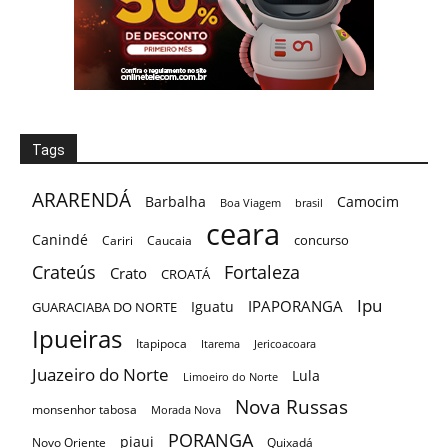
Tags
ARARENDÁ
Barbalha
Camocim
Boa Viagem
brasil
ceara
Canindé
concurso
Cariri
Caucaia
Crateús
Fortaleza
Crato
CROATÁ
Ipu
IPAPORANGA
Iguatu
GUARACIABA DO NORTE
Ipueiras
Itapipoca
Itarema
Jericoacoara
Juazeiro do Norte
Lula
Limoeiro do Norte
Nova Russas
monsenhor tabosa
Morada Nova
PORANGA
piaui
Novo Oriente
Quixadá