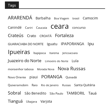
Tags
ARARENDÁ
Barbalha
Camocim
Boa Viagem
brasil
ceara
Canindé
concurso
Cariri
Caucaia
Crateús
Fortaleza
Crato
CROATÁ
Ipu
IPAPORANGA
Iguatu
GUARACIABA DO NORTE
Ipueiras
Itapipoca
Itarema
Jericoacoara
Juazeiro do Norte
Lula
Limoeiro do Norte
Nova Russas
monsenhor tabosa
Morada Nova
PORANGA
piaui
Novo Oriente
Quixadá
Santa Quitéria
Quixeramobim
Raio
Rio de Janeiro
Russas
Sobral
TAMBORIL
Tauá
São Benedito
São Paulo
Tianguá
Varjota
Ubajara