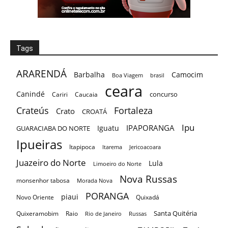
Tags
ARARENDÁ
Barbalha
Camocim
Boa Viagem
brasil
ceara
Canindé
concurso
Cariri
Caucaia
Crateús
Fortaleza
Crato
CROATÁ
Ipu
IPAPORANGA
Iguatu
GUARACIABA DO NORTE
Ipueiras
Itapipoca
Itarema
Jericoacoara
Juazeiro do Norte
Lula
Limoeiro do Norte
Nova Russas
monsenhor tabosa
Morada Nova
PORANGA
piaui
Novo Oriente
Quixadá
Santa Quitéria
Quixeramobim
Raio
Rio de Janeiro
Russas