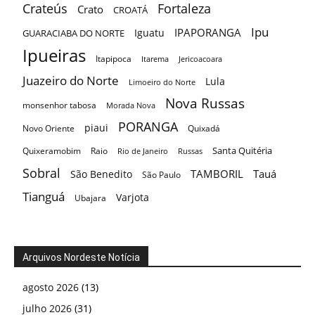
Crateús
Fortaleza
Crato
CROATÁ
Ipu
IPAPORANGA
Iguatu
GUARACIABA DO NORTE
Ipueiras
Itapipoca
Itarema
Jericoacoara
Juazeiro do Norte
Lula
Limoeiro do Norte
Nova Russas
monsenhor tabosa
Morada Nova
PORANGA
piaui
Novo Oriente
Quixadá
Santa Quitéria
Quixeramobim
Raio
Rio de Janeiro
Russas
Sobral
TAMBORIL
Tauá
São Benedito
São Paulo
Tianguá
Varjota
Ubajara
Arquivos Nordeste Notícia
agosto 2026
(13)
julho 2026
(31)