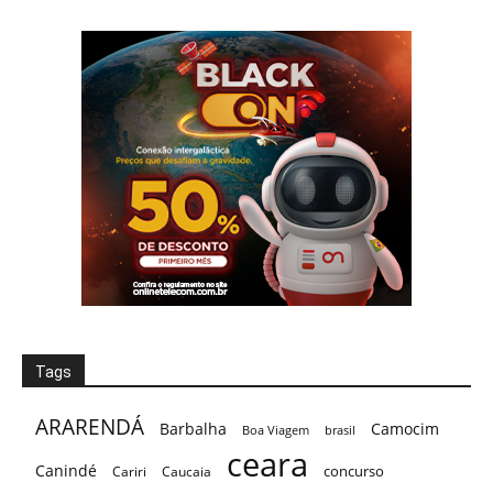
Tags
ARARENDÁ
Barbalha
Camocim
Boa Viagem
brasil
ceara
Canindé
concurso
Cariri
Caucaia