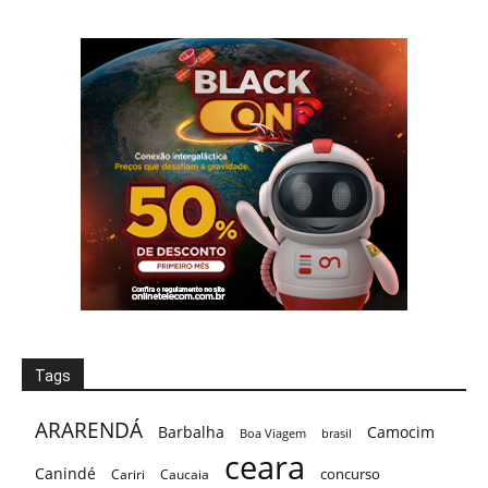
Tags
ARARENDÁ
Barbalha
Camocim
Boa Viagem
brasil
ceara
Canindé
concurso
Cariri
Caucaia