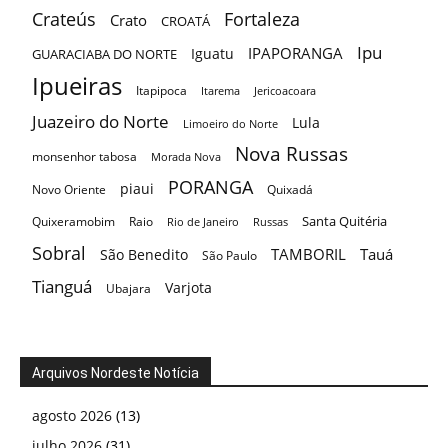
Crateús
Fortaleza
Crato
CROATÁ
Ipu
IPAPORANGA
Iguatu
GUARACIABA DO NORTE
Ipueiras
Itapipoca
Itarema
Jericoacoara
Juazeiro do Norte
Lula
Limoeiro do Norte
Nova Russas
monsenhor tabosa
Morada Nova
PORANGA
piaui
Novo Oriente
Quixadá
Santa Quitéria
Quixeramobim
Raio
Rio de Janeiro
Russas
Sobral
TAMBORIL
Tauá
São Benedito
São Paulo
Tianguá
Varjota
Ubajara
Arquivos Nordeste Notícia
agosto 2026
(13)
julho 2026
(31)