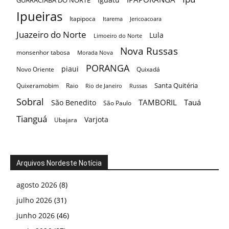
GUARACIABA DO NORTE
Ipueiras
Itapipoca
Itarema
Jericoacoara
Juazeiro do Norte
Lula
Limoeiro do Norte
Nova Russas
monsenhor tabosa
Morada Nova
PORANGA
piaui
Novo Oriente
Quixadá
Santa Quitéria
Quixeramobim
Raio
Rio de Janeiro
Russas
Sobral
TAMBORIL
Tauá
São Benedito
São Paulo
Tianguá
Varjota
Ubajara
Arquivos Nordeste Notícia
agosto 2026
(8)
julho 2026
(31)
junho 2026
(46)