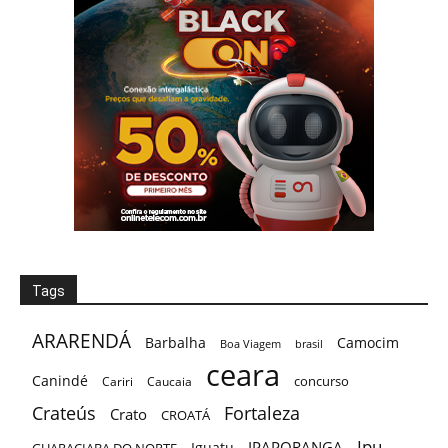
Tags
ARARENDÁ
Barbalha
Camocim
Boa Viagem
brasil
ceara
Canindé
concurso
Cariri
Caucaia
Crateús
Fortaleza
Crato
CROATÁ
Ipu
IPAPORANGA
Iguatu