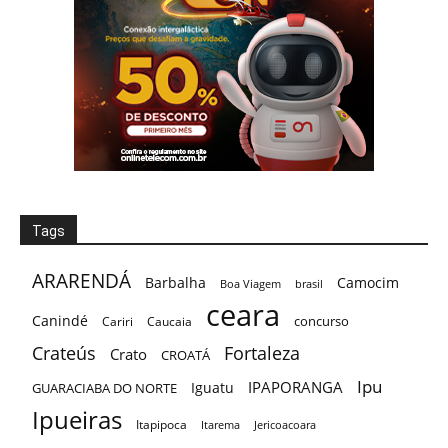
Tags
ARARENDÁ
Barbalha
Camocim
Boa Viagem
brasil
ceara
Canindé
concurso
Cariri
Caucaia
Crateús
Fortaleza
Crato
CROATÁ
Ipu
IPAPORANGA
Iguatu
GUARACIABA DO NORTE
Ipueiras
Itapipoca
Itarema
Jericoacoara